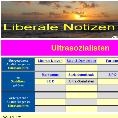
Ultrasozialisten
übergeordnete
Liberale Notizen
Staat & Demokratie
Parteie
Ausführungen zu
Ultrasozialisten
Marxismus
Sozialdemokratie
S P D
zu
Sozialisten
S E D
Ultra-Sozialisten
gehören
weitergehende
Ausführungen zu
Ultrasozialisten