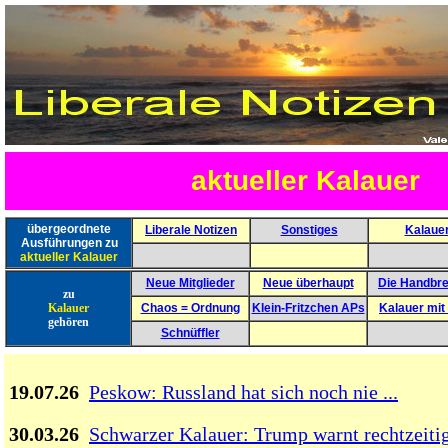
aktueller Kalauer
übergeordnete
Liberale Notizen
Sonstiges
Kalaue
Ausführungen zu
aktueller Kalauer
Neue Mitglieder
Neue überhaupt
Die Handbr
zu
Kalauer
Chaos = Ordnung
Klein-Fritzchen APs
Kalauer mit
gehören
Schnüffler
19.07.26
Peskow: Russland hat sich noch nie ...
30.03.26
Schwarzer Kalauer: Trump warnt rechtzeiti