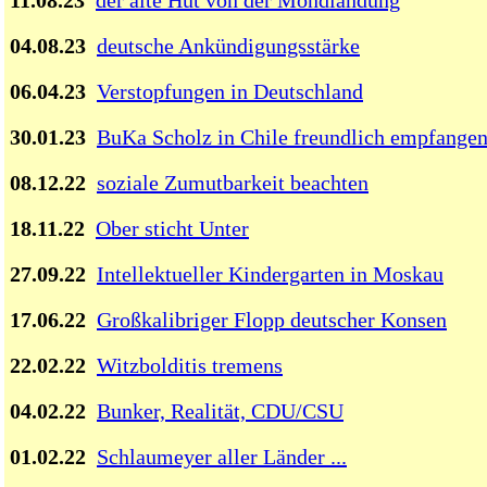
11.08.23
der alte Hut von der Mondlandung
04.08.23
deutsche Ankündigungsstärke
06.04.23
Verstopfungen in Deutschland
30.01.23
BuKa Scholz in Chile freundlich empfange
08.12.22
soziale Zumutbarkeit beachten
18.11.22
Ober sticht Unter
27.09.22
Intellektueller Kindergarten in Moskau
17.06.22
Großkalibriger Flopp deutscher Konsen
22.02.22
Witzbolditis tremens
04.02.22
Bunker, Realität, CDU/CSU
01.02.22
Schlaumeyer aller Länder ...