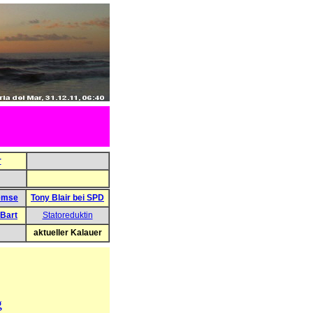
r
emse
Tony Blair bei SPD
 Bart
Statoreduktin
aktueller Kalauer
g